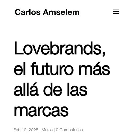
Lovebrands,
el futuro más
allá de las
marcas
Feb 12, 2025
|
Marca
|
0 Comentarios