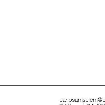
carlosamselem@c