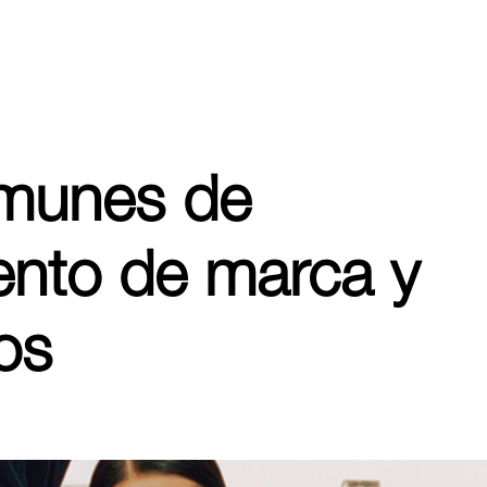
omunes de
ento de marca y
os