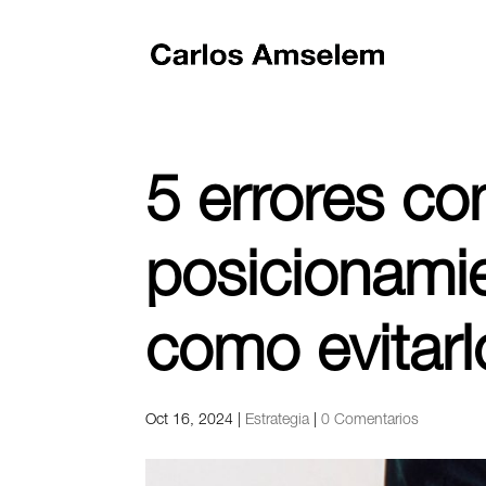
5 errores c
posicionami
como evitarl
Oct 16, 2024
|
Estrategia
|
0 Comentarios