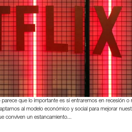
 parece que lo importante es si entraremos en recesión o 
daptarnos al modelo económico y social para mejorar nuest
ue conviven un estancamiento...