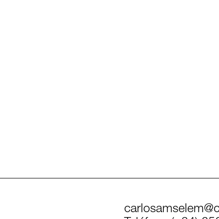
carlosamselem@c