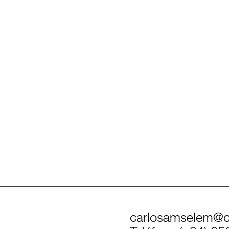
carlosamselem@c