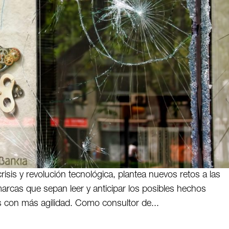
isis y revolución tecnológica, plantea nuevos retos a las
arcas que sepan leer y anticipar los posibles hechos
s con más agilidad. Como consultor de...