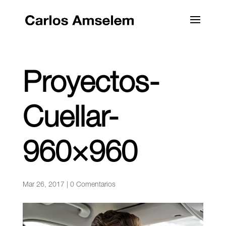
Proyectos-
Cuellar-
960×960
Mar 26, 2017
|
0 Comentarios