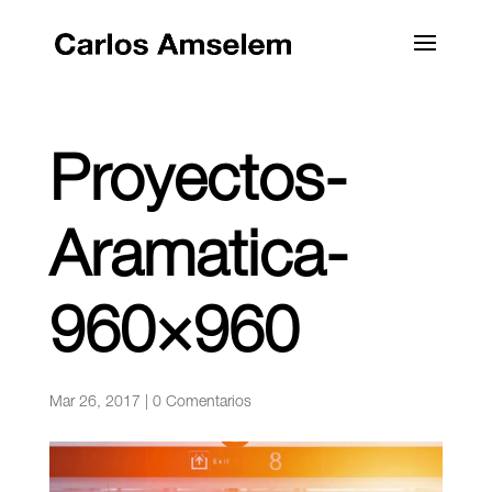
Proyectos-
Aramatica-
960×960
Mar 26, 2017
|
0 Comentarios