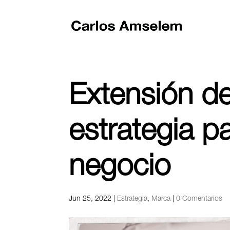
Extensión d
estrategia pa
negocio
Jun 25, 2022
|
Estrategia
,
Marca
|
0 Comentarios