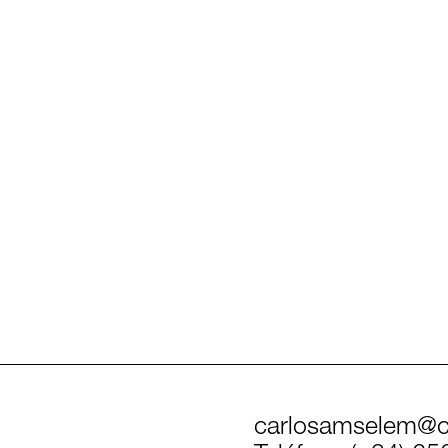
carlosamselem@c