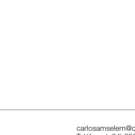
carlosamselem@c