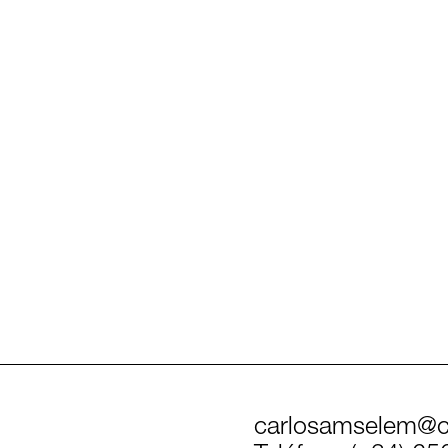
carlosamselem@c