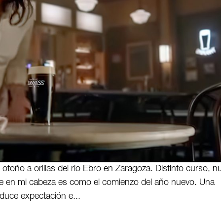
 otoño a orillas del rio Ebro en Zaragoza. Distinto curso, n
bre en mi cabeza es como el comienzo del año nuevo. Una
duce expectación e...