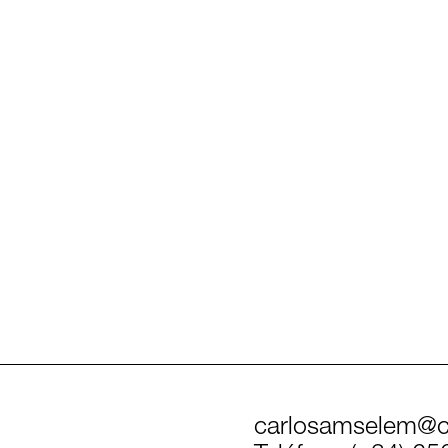
carlosamselem@c