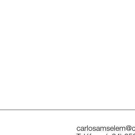
carlosamselem@c