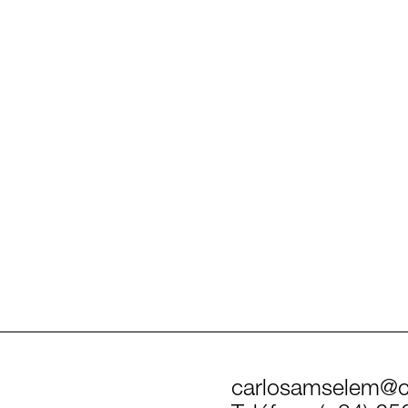
carlosamselem@c