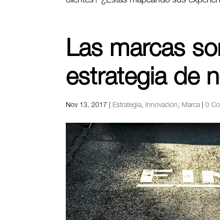
clientes? ¿Estás mapeando sus experien
Las marcas son
estrategia de 
Nov 13, 2017
|
Estrategia
,
Innovación
,
Marca
|
0 Co