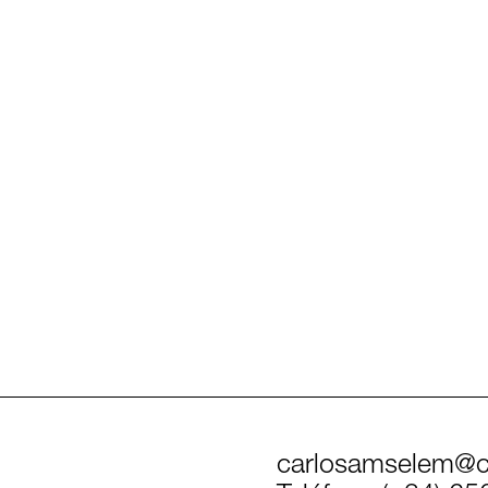
carlosamselem@c