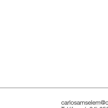
carlosamselem@c