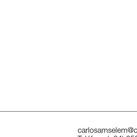
carlosamselem@c