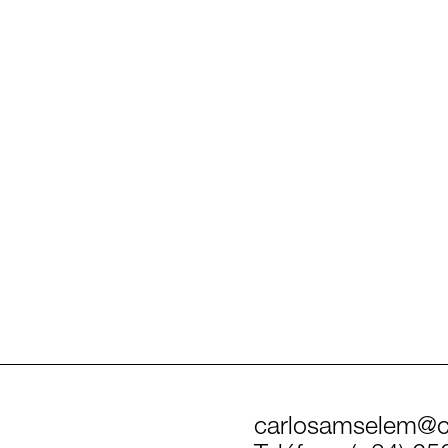
carlosamselem@c