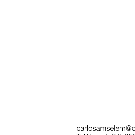
carlosamselem@c