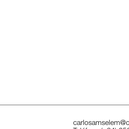
carlosamselem@c